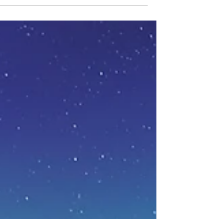
קשה יש רק בלחם
זה משפט ששמעתי מהמאמנת העסקית שלי
כשניהלתי את חברת הייעוץ סאנרייז. כוונת
המשפט היא, שבמציאות אין קשה או קל –
הכל עניין של איך אנחנו...