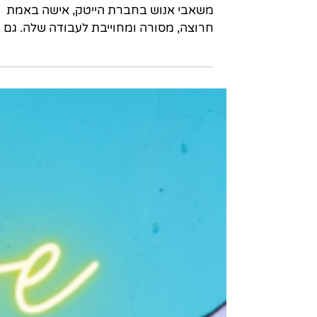
ניהול זמן וחמלה עצמית.
מה לכל השדים הקשר!?
סיגל היא אמא צעירה ל-2 תאומות. היא 
משאבי אנוש בחברת הייטק, אישה באמת
חרוצה, מסורה ומחוייבת לעבודה שלה. גם
הבוסית שלה חושבת שהיא...