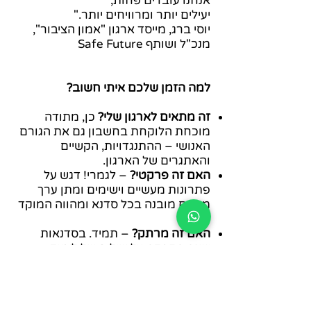
אנחנו עובדים פחות,
יעילים יותר ומרוויחים יותר."
יוסי ברג, מייסד ארגון "אמון הציבור",
מנכ"ל ושותף Safe Future
למה הזמן שלכם איתי חשוב?
זה מתאים לארגון שלי?
כן, מתודה
מוכחת הלוקחת בחשבון גם את הגורם
האנושי – ההתנגדויות, הקשיים
והאתגרים של הארגון.
האם זה פרקטי?
– לגמרי! דגש על
פתרונות מעשיים וישימים ומתן ערך
מיידים מובנה בכל סדנא ומהווה המוקד
שלה.
האם זה מרתק?
– תמיד. בסדנאות
ישנה הקפדה על שילוב של לימוד
פרונטאלי עם תרגולים מעשיים
וחווייתיים שלא שוכחים!
האם זה מהנה?
לגמרי. בסדנאות
ובהרצאות שלי אני מקפידה על אווירה