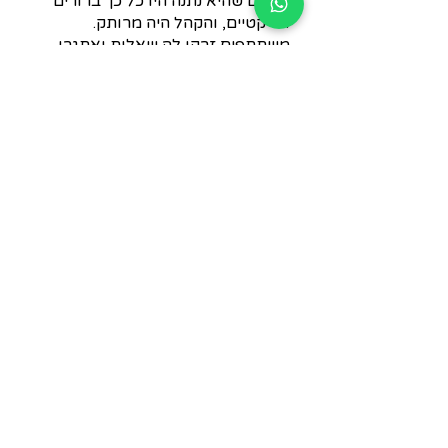
הכלים שהיא נתנה היו כל כך ברורים
ופרקטיים, והקהל היה מרותק.
משתתפים זרקו לה שאלות ואתגרו
אותה והיא עבדה איתם במקום. ממש
אפשר היה לראות את הגלגלים
מסתובבים בראשם של המשתתפים.
גלעד אביעד, פורן ייעוץ עסקי
סדנת חובה לכל יצור חי