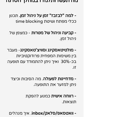
מה תעשו ותלמדו במהלך הסדנה
- למה "לבזבז" זמן על ניהול זמן.
תכנון
ככלי מפתח ושיטת time blocking
- קביעה וניהול של מטרות
- כמצפן של
ניהול זמן.
- מולטיטאסקינג וסוויצ'טאסקינג
- מעבר
בין משימות המפחית פרודוקטיביות
בכ-30% ואיך ניתן להתמודד עם תופעה
זו.
- מדחיינות לפעולה
. מה הסיבות וכיצד
ניתן למזער את התופעה.
- רווחה אישית
כמנוע להפקת
תוצאות.
- וואטסאפ/סלאק/inbox
. איך מנהלים