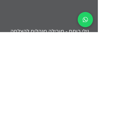
נילי רותם - מובילה מנהלים להצלחה.
neeli@neelirotem.co.il
054-4945998
רוצים לראות איך גם אתם
יכולים לעשות את זה טוב
יותר? דברו איתי!