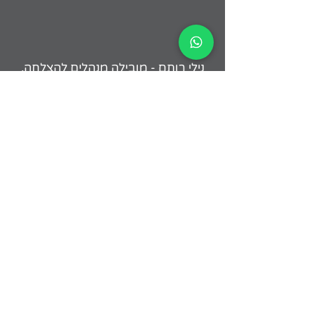
נילי רותם - מובילה מנהלים להצלחה.
neeli@neelirotem.co.il
054-4945998
רוצים לראות איך גם אתם
יכולים לעשות את זה טוב
יותר? דברו איתי!