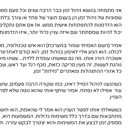
אני מתמחה בנושא ניהול זמן כבר הרבה שנים וכל פעם מפת
שסוגיות של ניהול זמן הן בעצם תוצר של פחד או צורך בלתי 
הוא הזדמנות להתפתחות אישית ממש. אז אם אתם נתקלים בכל
יכול להיות שמסתתר שם איזה עניין גדול יותר, איזו הזדמנות.
אמיר (השם האמיתי שמור במערכת) הוא איש טכנולוגיה, מ
לכולנו. הוא הגיע אליי לאימון בניהול זמן. הוא קודם לאחרו
אשכרה הורג אותו. מה גם שאשתו עומדת ללדת... עשינו מיפוי
נוהגת לעשות. זה מעין סריקה כזאת, מכף רגל ועד ראש, ש
כל אזורי ההתנהלות ומאתרים "נזילות" זמן.
כשהגענו לניהול המייל ראינו, כמו שקורה הרבה פעמים, שיש 
עוד  אפילו לא נפתח. אמיר שיתף אותי שהוא נוטה שלא לפת
העניין.
כששאלתי אותו לפשר העניין הוא אמר לי שהאמת, הוא חושש 
מתחבאות שם בדרך כלל משימות גדולות. המשמעות היא, שהו
מספיק זמן לבצע את המשימות והוא יצטרך לבקש עזרה. וזה